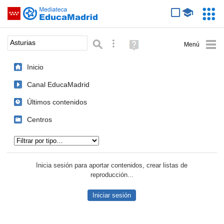
Mediateca de EducaMadrid
Saltar navegación
Servic
Educa
Palabra o frase:
Búsqueda avanzada
Ayuda
(en
ventana
Inicio
nueva)
Canal EducaMadrid
Últimos contenidos
Centros
Tipo de contenido:
Inicia sesión para aportar contenidos, crear listas de
reproducción...
Iniciar sesión