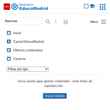
Mediateca de EducaMadrid
Saltar navegación
Servic
Educa
Palabra o frase:
Búsqueda avanzada
Ayuda
(en
ventana
Inicio
nueva)
Canal EducaMadrid
Últimos contenidos
Centros
Tipo de contenido:
Inicia sesión para aportar contenidos, crear listas de
reproducción...
Iniciar sesión