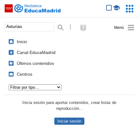
Mediateca de EducaMadrid
Saltar navegación
Servic
Educa
Palabra o frase:
Búsqueda avanzada
Ayuda
(en
ventana
Inicio
nueva)
Canal EducaMadrid
Últimos contenidos
Centros
Tipo de contenido:
Inicia sesión para aportar contenidos, crear listas de
reproducción...
Iniciar sesión