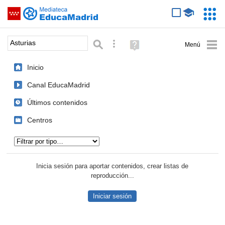
Mediateca de EducaMadrid
Saltar navegación
Servic
Educa
Palabra o frase:
Búsqueda avanzada
Ayuda
(en
ventana
Inicio
nueva)
Canal EducaMadrid
Últimos contenidos
Centros
Tipo de contenido:
Inicia sesión para aportar contenidos, crear listas de
reproducción...
Iniciar sesión