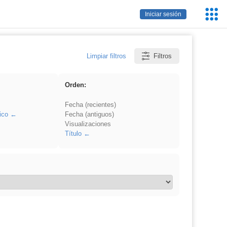
Servic
Iniciar sesión
Educa
Limpiar filtros
Filtros
Orden:
Fecha (recientes)
ico
Fecha (antiguos)
Visualizaciones
Título