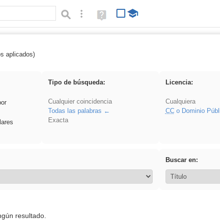
Búsqueda avanzada
Ayuda
(en
ventana
nueva)
os aplicados)
Asturias
Tipo de búsqueda:
Licencia:
Cualquier coincidencia
Cualquiera
por
Todas las palabras
CC
o Dominio Públ
Exacta
lares
Buscar en:
ngún resultado.