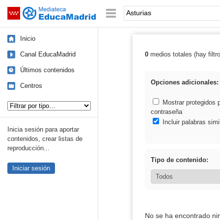
Mediateca de EducaMadrid
Saltar navegación
Palabra o frase:
Inicio
Canal EducaMadrid
0
medios totales (hay filtr
Resultados de: 
Últimos contenidos
Opciones adicionales:
Centros
Tipo de contenido:
Mostrar protegidos 
contraseña
Incluir palabras simi
Inicia sesión para aportar
contenidos, crear listas de
reproducción...
Tipo de contenido:
Iniciar sesión
No se ha encontrado ni