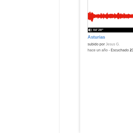
04′ 28″
Asturias
Contenido educativo.
subido por
Jesus G.
-
hace un año
-
Escuchado
2