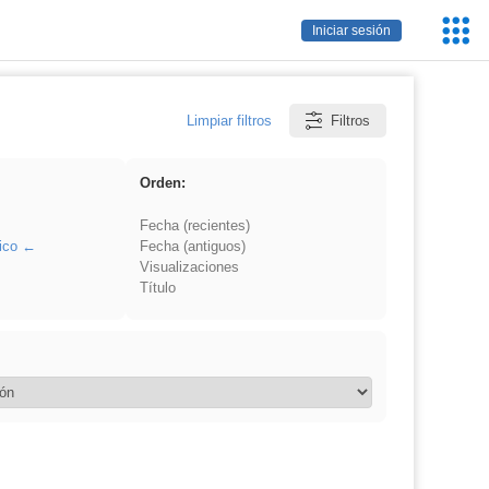
Servic
Iniciar sesión
Educa
Limpiar filtros
Filtros
Orden:
Fecha (recientes)
ico
Fecha (antiguos)
Visualizaciones
Título