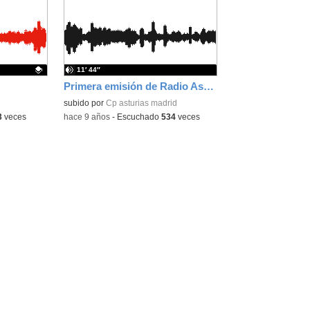
la
la
ubicación
ubicación
de la
de la
búsqueda
búsqueda
11′ 44″
Primera emisión de Radio Asturias
subido por
Cp asturias madrid
3
veces
-
hace 9 años
-
Escuchado
534
veces