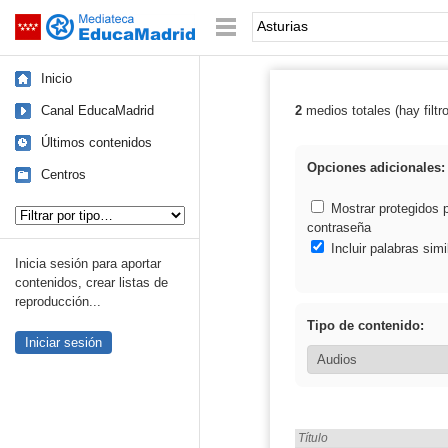
Mediateca de EducaMadrid
Saltar navegación
Palabra o frase:
Inicio
Canal EducaMadrid
2
medios totales (hay filtr
Resultados de: 
Últimos contenidos
Opciones adicionales:
Centros
Tipo de contenido:
Mostrar protegidos 
contraseña
Incluir palabras simi
Inicia sesión para aportar
contenidos, crear listas de
reproducción...
Tipo de contenido:
Iniciar sesión
Encontrado «Asturias» en:
Título