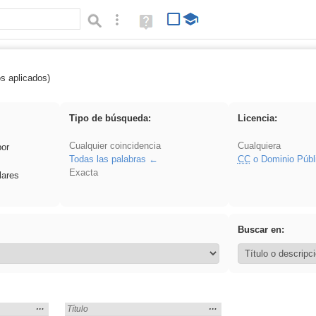
Búsqueda avanzada
Ayuda
(en
ventana
nueva)
os aplicados)
Asturias
Tipo de búsqueda:
Licencia:
Cualquier coincidencia
Cualquiera
por
Todas las palabras
CC
o Dominio Públ
Exacta
lares
Buscar en:
Mostrar
…
Mostrar
…
Encontrado «Asturias» en:
Título