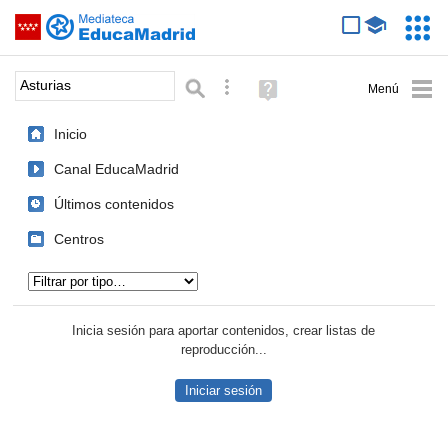
Mediateca de EducaMadrid
Saltar navegación
Servic
Educa
Palabra o frase:
Búsqueda avanzada
Ayuda
(en
ventana
Inicio
nueva)
Canal EducaMadrid
Últimos contenidos
Centros
Tipo de contenido:
Inicia sesión para aportar contenidos, crear listas de
reproducción...
Iniciar sesión