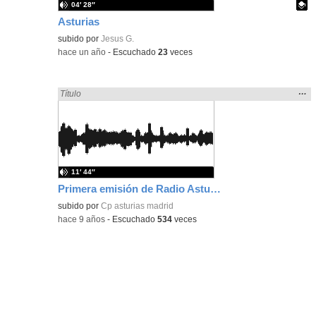
04′ 28″
Asturias
Contenido educativo.
subido por
Jesus G.
-
hace un año
-
Escuchado
23
veces
Mos
…
Encontrado «Asturias» en:
Título
la
ubic
de l
bús
11′ 44″
Primera emisión de Radio Asturias
subido por
Cp asturias madrid
-
hace 9 años
-
Escuchado
534
veces