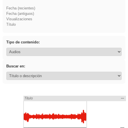
Fecha (recientes)
Fecha (antiguos)
Visualizaciones
Título
Tipo de contenido:
Buscar en:
Mos
…
Encontrado «Asturias» en:
Título
la
ubic
de l
bús