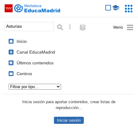
Mediateca de EducaMadrid
Saltar navegación
Servic
Educa
Palabra o frase:
Búsqueda avanzada
Ayuda
(en
ventana
Inicio
nueva)
Canal EducaMadrid
Últimos contenidos
Centros
Tipo de contenido:
Inicia sesión para aportar contenidos, crear listas de
reproducción...
Iniciar sesión