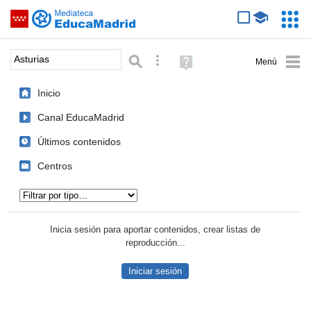
Mediateca de EducaMadrid
Saltar navegación
Servic
Educa
Palabra o frase:
Búsqueda avanzada
Ayuda
(en
ventana
Inicio
nueva)
Canal EducaMadrid
Últimos contenidos
Centros
Tipo de contenido:
Inicia sesión para aportar contenidos, crear listas de
reproducción...
Iniciar sesión