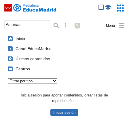
Mediateca de EducaMadrid
Saltar navegación
Servic
Educa
Palabra o frase:
Búsqueda avanzada
Ayuda
(en
ventana
Inicio
nueva)
Canal EducaMadrid
Últimos contenidos
Centros
Tipo de contenido:
Inicia sesión para aportar contenidos, crear listas de
reproducción...
Iniciar sesión