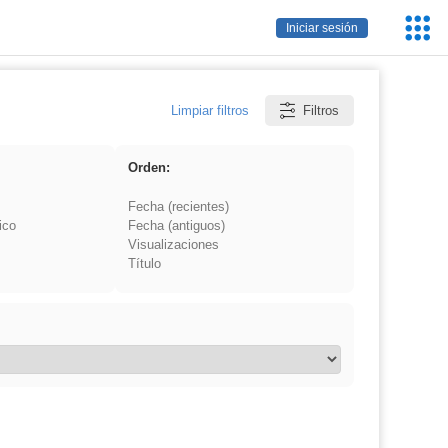
Servic
Iniciar sesión
Educa
Limpiar filtros
Filtros
Orden:
Fecha (recientes)
ico
Fecha (antiguos)
Visualizaciones
Título