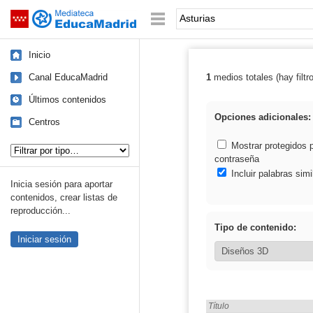
Mediateca de EducaMadrid
Saltar navegación
Palabra o frase:
Inicio
Canal EducaMadrid
1
medios totales (hay filtr
Resultados de: 
Últimos contenidos
Opciones adicionales:
Centros
Tipo de contenido:
Mostrar protegidos 
contraseña
Incluir palabras simi
Inicia sesión para aportar
contenidos, crear listas de
reproducción...
Tipo de contenido:
Iniciar sesión
Encontrado «Asturias» en:
Título