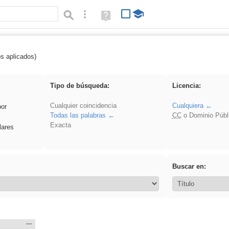
Búsqueda avanzada
Ayuda
(en
ventana
nueva)
os aplicados)
Asturias
Tipo de búsqueda:
Licencia:
Cualquier coincidencia
Cualquiera
por
Todas las palabras
CC
o Dominio Públ
Exacta
lares
Buscar en:
Mostrar
…