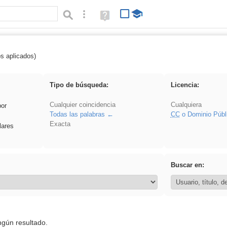
Búsqueda avanzada
Ayuda
(en
ventana
nueva)
os aplicados)
 Benagulu
Tipo de búsqueda:
Licencia:
Cualquier coincidencia
Cualquiera
por
Todas las palabras
CC
o Dominio Públ
Exacta
lares
Buscar en:
ngún resultado.