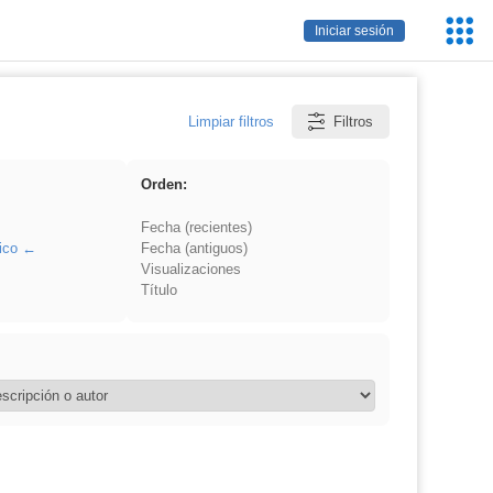
Servic
Iniciar sesión
Educa
Limpiar filtros
Filtros
Orden:
Fecha (recientes)
ico
Fecha (antiguos)
Visualizaciones
Título