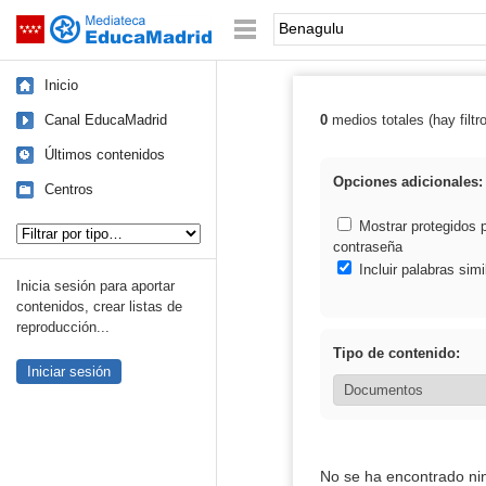
Mediateca de EducaMadrid
Saltar navegación
Palabra o frase:
Inicio
Canal EducaMadrid
0
medios totales (hay filtr
Resultados de:
Últimos contenidos
Opciones adicionales:
Centros
Tipo de contenido:
Mostrar protegidos 
contraseña
Incluir palabras simi
Inicia sesión para aportar
contenidos, crear listas de
reproducción...
Tipo de contenido:
Iniciar sesión
No se ha encontrado ni