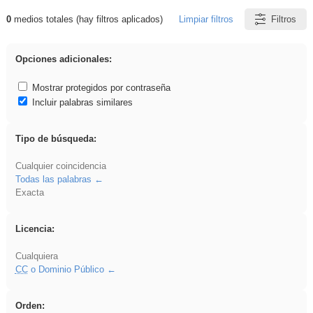
0
medios totales (hay filtros aplicados)
Limpiar filtros
Filtros
Resultados de: Benagulu
Opciones adicionales:
Mostrar protegidos por contraseña
Incluir palabras similares
Tipo de búsqueda:
Cualquier coincidencia
Todas las palabras
Exacta
Licencia:
Cualquiera
CC
o Dominio Público
Orden: