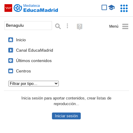
Mediateca de EducaMadrid
Saltar navegación
Servic
Educa
Palabra o frase:
Búsqueda avanzada
Ayuda
(en
ventana
Inicio
nueva)
Canal EducaMadrid
Últimos contenidos
Centros
Tipo de contenido:
Inicia sesión para aportar contenidos, crear listas de
reproducción...
Iniciar sesión