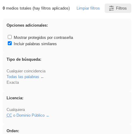
0
medios totales (hay filtros aplicados)
Limpiar filtros
Filtros
Resultados de: Benagulu
Opciones adicionales:
Mostrar protegidos por contraseña
Incluir palabras similares
Tipo de búsqueda:
Cualquier coincidencia
Todas las palabras
Exacta
Licencia:
Cualquiera
CC
o Dominio Público
Orden: