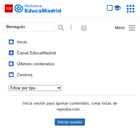
Mediateca de EducaMadrid
Saltar navegación
Servic
Educa
Palabra o frase:
Búsqueda avanzada
Ayuda
(en
ventana
Inicio
nueva)
Canal EducaMadrid
Últimos contenidos
Centros
Tipo de contenido:
Inicia sesión para aportar contenidos, crear listas de
reproducción...
Iniciar sesión