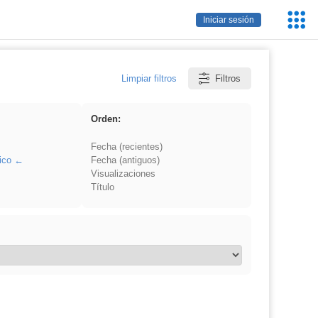
Servic
Iniciar sesión
Educa
Limpiar filtros
Filtros
Orden:
Fecha (recientes)
ico
Fecha (antiguos)
Visualizaciones
Título