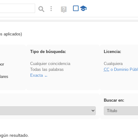
Búsqueda avanzada
Ayuda
(en
ventana
nueva)
os aplicados)
 Benagulu
Tipo de búsqueda:
Licencia:
Cualquier coincidencia
Cualquiera
por
Todas las palabras
CC
o Dominio Públ
Exacta
lares
Buscar en:
ngún resultado.