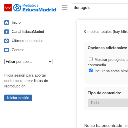
Mediateca de EducaMadrid
Saltar navegación
Palabra o frase:
Inicio
Canal EducaMadrid
0
medios totales (hay filtr
Resultados de:
Últimos contenidos
Opciones adicionales:
Centros
Tipo de contenido:
Mostrar protegidos 
contraseña
Incluir palabras simi
Inicia sesión para aportar
contenidos, crear listas de
reproducción...
Tipo de contenido:
Iniciar sesión
No se ha encontrado ni