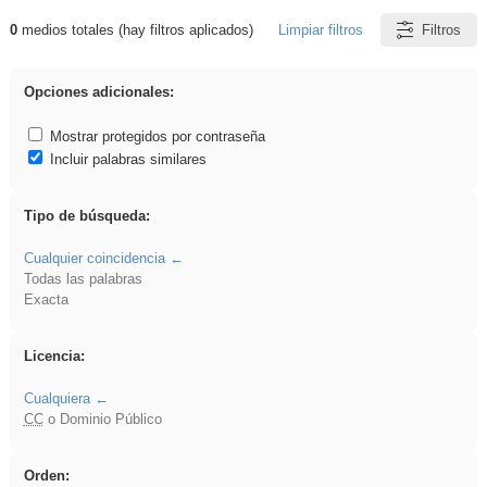
0
medios totales (hay filtros aplicados)
Limpiar filtros
Filtros
Resultados de: Benagulu
Opciones adicionales:
Mostrar protegidos por contraseña
Incluir palabras similares
Tipo de búsqueda:
Cualquier coincidencia
Todas las palabras
Exacta
Licencia:
Cualquiera
CC
o Dominio Público
Orden: