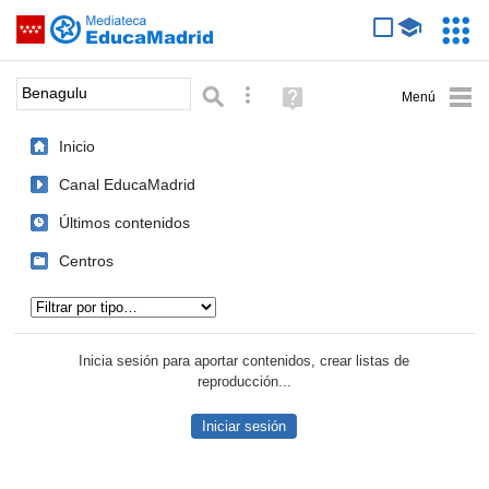
Mediateca de EducaMadrid
Saltar navegación
Servic
Educa
Palabra o frase:
Búsqueda avanzada
Ayuda
(en
ventana
Inicio
nueva)
Canal EducaMadrid
Últimos contenidos
Centros
Tipo de contenido:
Inicia sesión para aportar contenidos, crear listas de
reproducción...
Iniciar sesión