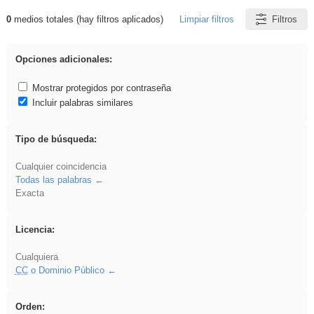
0
medios totales (hay filtros aplicados)
Limpiar filtros
Filtros
Resultados de: Benagulu
Opciones adicionales:
Mostrar protegidos por contraseña
Incluir palabras similares
Tipo de búsqueda:
Cualquier coincidencia
Todas las palabras
Exacta
Licencia:
Cualquiera
CC
o Dominio Público
Orden: