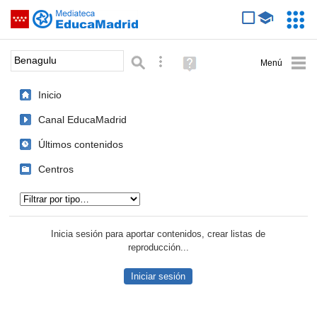
Mediateca de EducaMadrid
Saltar navegación
Servic
Educa
Palabra o frase:
Búsqueda avanzada
Ayuda
(en
ventana
Inicio
nueva)
Canal EducaMadrid
Últimos contenidos
Centros
Tipo de contenido:
Inicia sesión para aportar contenidos, crear listas de
reproducción...
Iniciar sesión