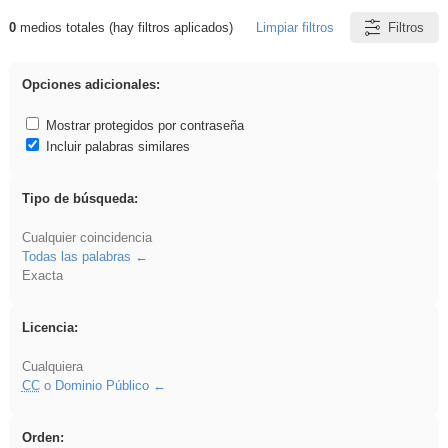
0
medios totales (hay filtros aplicados)
Limpiar filtros
Filtros
Resultados de: Benagulu
Opciones adicionales:
Mostrar protegidos por contraseña
Incluir palabras similares
Tipo de búsqueda:
Cualquier coincidencia
Todas las palabras
Exacta
Licencia:
Cualquiera
CC
o Dominio Público
Orden: