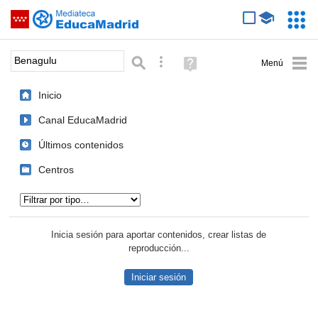
Mediateca de EducaMadrid
Saltar navegación
Servic
Educa
Palabra o frase:
Búsqueda avanzada
Ayuda
(en
ventana
Inicio
nueva)
Canal EducaMadrid
Últimos contenidos
Centros
Tipo de contenido:
Inicia sesión para aportar contenidos, crear listas de
reproducción...
Iniciar sesión