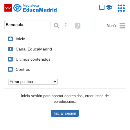
Mediateca de EducaMadrid
Saltar navegación
Servic
Educa
Palabra o frase:
Búsqueda avanzada
Ayuda
(en
ventana
Inicio
nueva)
Canal EducaMadrid
Últimos contenidos
Centros
Tipo de contenido:
Inicia sesión para aportar contenidos, crear listas de
reproducción...
Iniciar sesión