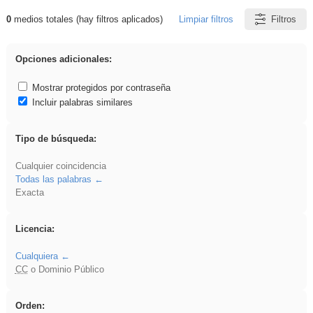
0
medios totales (hay filtros aplicados)
Limpiar filtros
Filtros
Resultados de: Benagulu
Opciones adicionales:
Mostrar protegidos por contraseña
Incluir palabras similares
Tipo de búsqueda:
Cualquier coincidencia
Todas las palabras
Exacta
Licencia:
Cualquiera
CC
o Dominio Público
Orden: