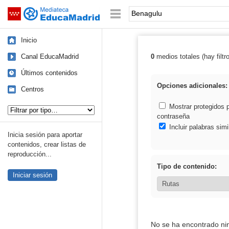
Mediateca de EducaMadrid
Saltar navegación
Palabra o frase:
Inicio
Canal EducaMadrid
0
medios totales (hay filtr
Resultados de:
Últimos contenidos
Opciones adicionales:
Centros
Tipo de contenido:
Mostrar protegidos 
contraseña
Incluir palabras simi
Inicia sesión para aportar
contenidos, crear listas de
reproducción...
Tipo de contenido:
Iniciar sesión
No se ha encontrado ni