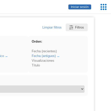
Servic
Iniciar sesión
Educa
Limpiar filtros
Filtros
Orden:
Fecha (recientes)
ico
Fecha (antiguos)
Visualizaciones
Título