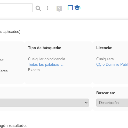
Búsqueda avanzada
Ayuda
(en
ventana
nueva)
os aplicados)
 Benagulu
Tipo de búsqueda:
Licencia:
Cualquier coincidencia
Cualquiera
por
Todas las palabras
CC
o Dominio Públ
Exacta
lares
Buscar en:
ngún resultado.