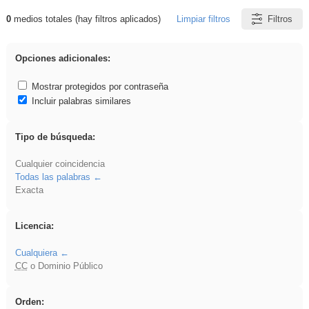
0
medios totales (hay filtros aplicados)
Limpiar filtros
Filtros
Resultados de: Benagulu
Opciones adicionales:
Mostrar protegidos por contraseña
Incluir palabras similares
Tipo de búsqueda:
Cualquier coincidencia
Todas las palabras
Exacta
Licencia:
Cualquiera
CC
o Dominio Público
Orden: