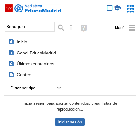
Mediateca de EducaMadrid
Saltar navegación
Servic
Educa
Palabra o frase:
Búsqueda avanzada
Ayuda
(en
ventana
Inicio
nueva)
Canal EducaMadrid
Últimos contenidos
Centros
Tipo de contenido:
Inicia sesión para aportar contenidos, crear listas de
reproducción...
Iniciar sesión