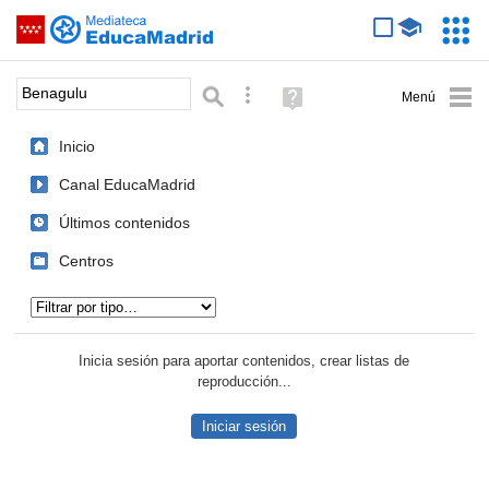
Mediateca de EducaMadrid
Saltar navegación
Servic
Educa
Palabra o frase:
Búsqueda avanzada
Ayuda
(en
ventana
Inicio
nueva)
Canal EducaMadrid
Últimos contenidos
Centros
Tipo de contenido:
Inicia sesión para aportar contenidos, crear listas de
reproducción...
Iniciar sesión