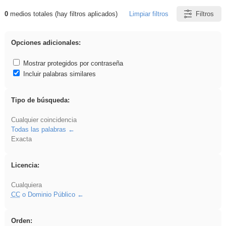
0
medios totales (hay filtros aplicados)
Limpiar filtros
Filtros
Resultados de: Benagulu
Opciones adicionales:
Mostrar protegidos por contraseña
Incluir palabras similares
Tipo de búsqueda:
Cualquier coincidencia
Todas las palabras
Exacta
Licencia:
Cualquiera
CC
o Dominio Público
Orden: