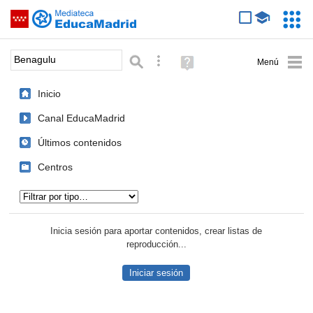
Mediateca de EducaMadrid
Saltar navegación
Servic
Educa
Palabra o frase:
Búsqueda avanzada
Ayuda
(en
ventana
Inicio
nueva)
Canal EducaMadrid
Últimos contenidos
Centros
Tipo de contenido:
Inicia sesión para aportar contenidos, crear listas de
reproducción...
Iniciar sesión