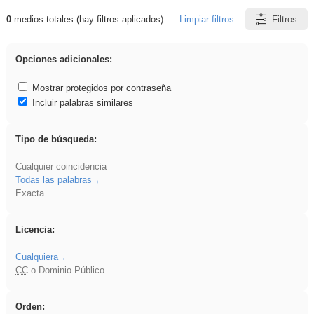
0
medios totales (hay filtros aplicados)
Limpiar filtros
Filtros
Resultados de: Benagulu
Opciones adicionales:
Mostrar protegidos por contraseña
Incluir palabras similares
Tipo de búsqueda:
Cualquier coincidencia
Todas las palabras
Exacta
Licencia:
Cualquiera
CC
o Dominio Público
Orden: