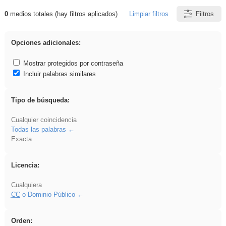
0
medios totales (hay filtros aplicados)
Limpiar filtros
Filtros
Resultados de: Benagulu
Opciones adicionales:
Mostrar protegidos por contraseña
Incluir palabras similares
Tipo de búsqueda:
Cualquier coincidencia
Todas las palabras
Exacta
Licencia:
Cualquiera
CC
o Dominio Público
Orden: