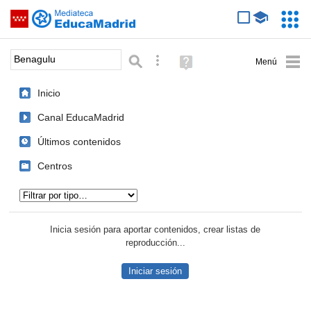
Mediateca de EducaMadrid
Saltar navegación
Servic
Educa
Palabra o frase:
Búsqueda avanzada
Ayuda
(en
ventana
Inicio
nueva)
Canal EducaMadrid
Últimos contenidos
Centros
Tipo de contenido:
Inicia sesión para aportar contenidos, crear listas de
reproducción...
Iniciar sesión