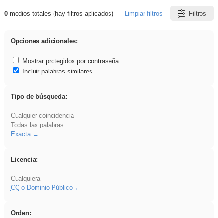
0
medios totales (hay filtros aplicados)
Limpiar filtros
Filtros
Resultados de: Benagulu
Opciones adicionales:
Mostrar protegidos por contraseña
Incluir palabras similares
Tipo de búsqueda:
Cualquier coincidencia
Todas las palabras
Exacta
Licencia:
Cualquiera
CC
o Dominio Público
Orden: