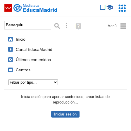
Mediateca de EducaMadrid
Saltar navegación
Servic
Educa
Palabra o frase:
Búsqueda avanzada
Ayuda
(en
ventana
Inicio
nueva)
Canal EducaMadrid
Últimos contenidos
Centros
Tipo de contenido:
Inicia sesión para aportar contenidos, crear listas de
reproducción...
Iniciar sesión