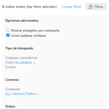
0
medios totales (hay filtros aplicados)
Limpiar filtros
Filtros
Resultados de: Benagulu
Opciones adicionales:
Mostrar protegidos por contraseña
Incluir palabras similares
Tipo de búsqueda:
Cualquier coincidencia
Todas las palabras
Exacta
Licencia:
Cualquiera
CC
o Dominio Público
Orden: