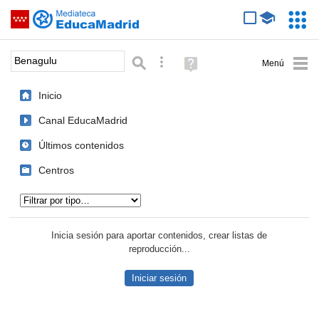
Mediateca de EducaMadrid
Saltar navegación
Servic
Educa
Palabra o frase:
Búsqueda avanzada
Ayuda
(en
ventana
Inicio
nueva)
Canal EducaMadrid
Últimos contenidos
Centros
Tipo de contenido:
Inicia sesión para aportar contenidos, crear listas de
reproducción...
Iniciar sesión