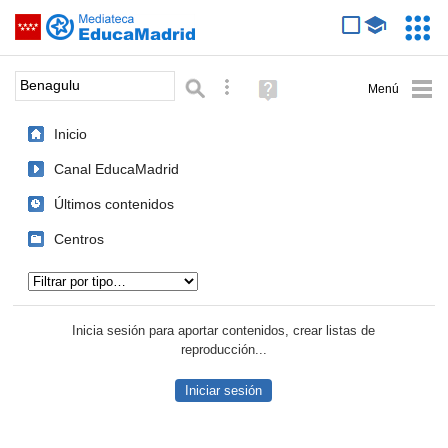
Mediateca de EducaMadrid
Saltar navegación
Servic
Educa
Palabra o frase:
Búsqueda avanzada
Ayuda
(en
ventana
Inicio
nueva)
Canal EducaMadrid
Últimos contenidos
Centros
Tipo de contenido:
Inicia sesión para aportar contenidos, crear listas de
reproducción...
Iniciar sesión