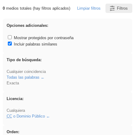
0
medios totales (hay filtros aplicados)
Limpiar filtros
Filtros
Resultados de: Benagulu
Opciones adicionales:
Mostrar protegidos por contraseña
Incluir palabras similares
Tipo de búsqueda:
Cualquier coincidencia
Todas las palabras
Exacta
Licencia:
Cualquiera
CC
o Dominio Público
Orden: