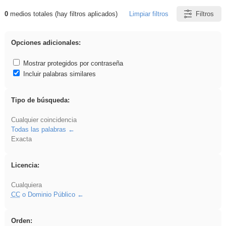
0
medios totales (hay filtros aplicados)
Limpiar filtros
Filtros
Resultados de: Benagulu
Opciones adicionales:
Mostrar protegidos por contraseña
Incluir palabras similares
Tipo de búsqueda:
Cualquier coincidencia
Todas las palabras
Exacta
Licencia:
Cualquiera
CC
o Dominio Público
Orden: