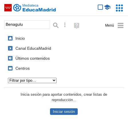
Mediateca de EducaMadrid
Saltar navegación
Servic
Educa
Palabra o frase:
Búsqueda avanzada
Ayuda
(en
ventana
Inicio
nueva)
Canal EducaMadrid
Últimos contenidos
Centros
Tipo de contenido:
Inicia sesión para aportar contenidos, crear listas de
reproducción...
Iniciar sesión