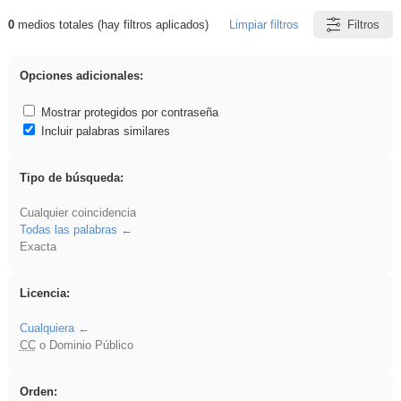
0
medios totales (hay filtros aplicados)
Limpiar filtros
Filtros
Resultados de: Benagulu
Opciones adicionales:
Mostrar protegidos por contraseña
Incluir palabras similares
Tipo de búsqueda:
Cualquier coincidencia
Todas las palabras
Exacta
Licencia:
Cualquiera
CC
o Dominio Público
Orden: