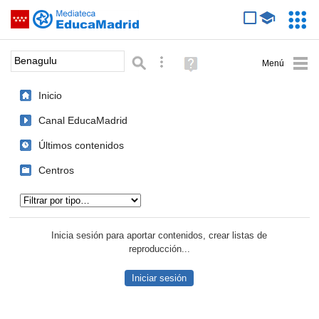
Mediateca de EducaMadrid
Saltar navegación
Servic
Educa
Palabra o frase:
Búsqueda avanzada
Ayuda
(en
ventana
Inicio
nueva)
Canal EducaMadrid
Últimos contenidos
Centros
Tipo de contenido:
Inicia sesión para aportar contenidos, crear listas de
reproducción...
Iniciar sesión