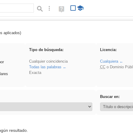
Búsqueda avanzada
Ayuda
(en
ventana
nueva)
os aplicados)
 Benagulu
Tipo de búsqueda:
Licencia:
Cualquier coincidencia
Cualquiera
por
Todas las palabras
CC
o Dominio Públ
Exacta
lares
Buscar en:
ngún resultado.