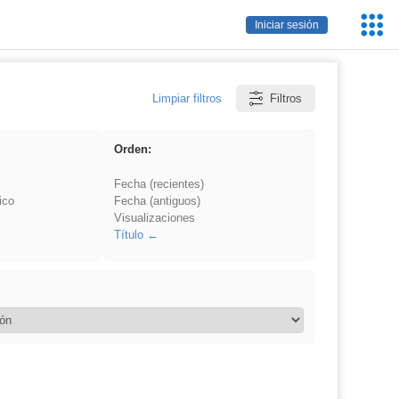
Servic
Iniciar sesión
Educa
Limpiar filtros
Filtros
Orden:
Fecha (recientes)
ico
Fecha (antiguos)
Visualizaciones
Título