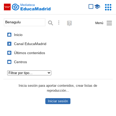
Mediateca de EducaMadrid
Saltar navegación
Servic
Educa
Palabra o frase:
Búsqueda avanzada
Ayuda
(en
ventana
Inicio
nueva)
Canal EducaMadrid
Últimos contenidos
Centros
Tipo de contenido:
Inicia sesión para aportar contenidos, crear listas de
reproducción...
Iniciar sesión