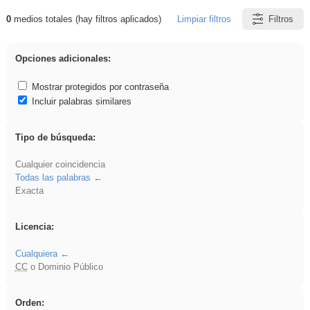
0
medios totales (hay filtros aplicados)
Limpiar filtros
Filtros
Resultados de: Benagulu
Opciones adicionales:
Mostrar protegidos por contraseña
Incluir palabras similares
Tipo de búsqueda:
Cualquier coincidencia
Todas las palabras
Exacta
Licencia:
Cualquiera
CC
o Dominio Público
Orden: