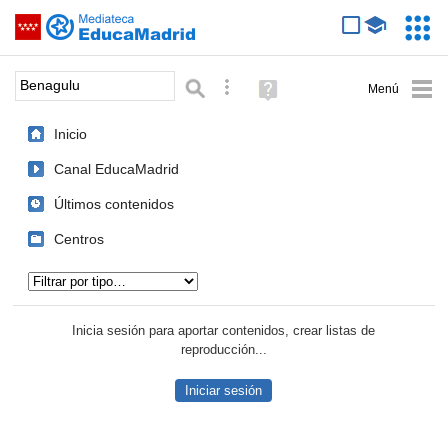
Mediateca de EducaMadrid
Saltar navegación
Servic
Educa
Palabra o frase:
Búsqueda avanzada
Ayuda
(en
ventana
Inicio
nueva)
Canal EducaMadrid
Últimos contenidos
Centros
Tipo de contenido:
Inicia sesión para aportar contenidos, crear listas de
reproducción...
Iniciar sesión