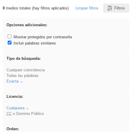
0
medios totales (hay filtros aplicados)
Limpiar filtros
Filtros
Resultados de: Benagulu
Opciones adicionales:
Mostrar protegidos por contraseña
Incluir palabras similares
Tipo de búsqueda:
Cualquier coincidencia
Todas las palabras
Exacta
Licencia:
Cualquiera
CC
o Dominio Público
Orden: