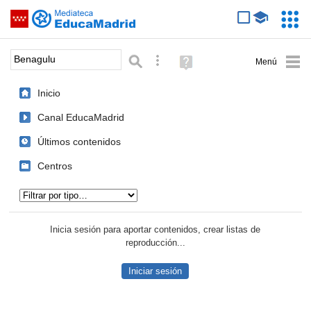
Mediateca de EducaMadrid
Saltar navegación
Servic
Educa
Palabra o frase:
Búsqueda avanzada
Ayuda
(en
ventana
Inicio
nueva)
Canal EducaMadrid
Últimos contenidos
Centros
Tipo de contenido:
Inicia sesión para aportar contenidos, crear listas de
reproducción...
Iniciar sesión