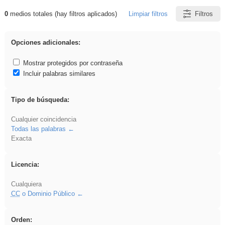
0
medios totales (hay filtros aplicados)
Limpiar filtros
Filtros
Resultados de: Benagulu
Opciones adicionales:
Mostrar protegidos por contraseña
Incluir palabras similares
Tipo de búsqueda:
Cualquier coincidencia
Todas las palabras
Exacta
Licencia:
Cualquiera
CC
o Dominio Público
Orden: