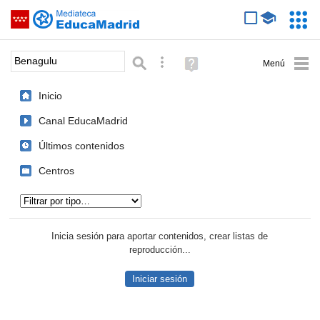
Mediateca de EducaMadrid
Saltar navegación
Servic
Educa
Palabra o frase:
Búsqueda avanzada
Ayuda
(en
ventana
Inicio
nueva)
Canal EducaMadrid
Últimos contenidos
Centros
Tipo de contenido:
Inicia sesión para aportar contenidos, crear listas de
reproducción...
Iniciar sesión