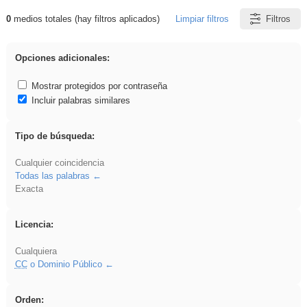
0
medios totales (hay filtros aplicados)
Limpiar filtros
Filtros
Resultados de: Benagulu
Opciones adicionales:
Mostrar protegidos por contraseña
Incluir palabras similares
Tipo de búsqueda:
Cualquier coincidencia
Todas las palabras
Exacta
Licencia:
Cualquiera
CC
o Dominio Público
Orden: