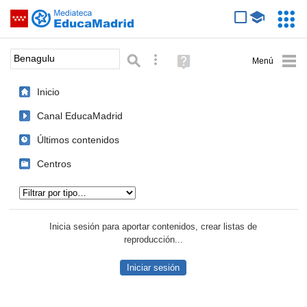
Mediateca de EducaMadrid
Saltar navegación
Servic
Educa
Palabra o frase:
Búsqueda avanzada
Ayuda
(en
ventana
Inicio
nueva)
Canal EducaMadrid
Últimos contenidos
Centros
Tipo de contenido:
Inicia sesión para aportar contenidos, crear listas de
reproducción...
Iniciar sesión