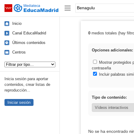
Mediateca de EducaMadrid
Saltar navegación
Palabra o frase:
Inicio
Canal EducaMadrid
0
medios totales (hay filtr
Resultados de:
Últimos contenidos
Opciones adicionales:
Centros
Tipo de contenido:
Mostrar protegidos 
contraseña
Incluir palabras simi
Inicia sesión para aportar
contenidos, crear listas de
reproducción...
Tipo de contenido:
Iniciar sesión
No se ha encontrado ni