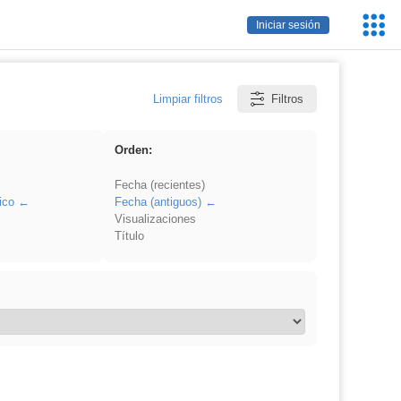
Servic
Iniciar sesión
Educa
Limpiar filtros
Filtros
Orden:
Fecha (recientes)
ico
Fecha (antiguos)
Visualizaciones
Título