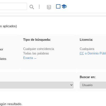
Búsqueda avanzada
Ayuda
(en
ventana
nueva)
os aplicados)
 Benagulu
Tipo de búsqueda:
Licencia:
Cualquier coincidencia
Cualquiera
por
Todas las palabras
CC
o Dominio Públ
Exacta
lares
Buscar en:
ngún resultado.