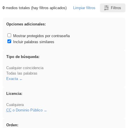
0
medios totales (hay filtros aplicados)
Limpiar filtros
Filtros
Resultados de: Benagulu
Opciones adicionales:
Mostrar protegidos por contraseña
Incluir palabras similares
Tipo de búsqueda:
Cualquier coincidencia
Todas las palabras
Exacta
Licencia:
Cualquiera
CC
o Dominio Público
Orden: