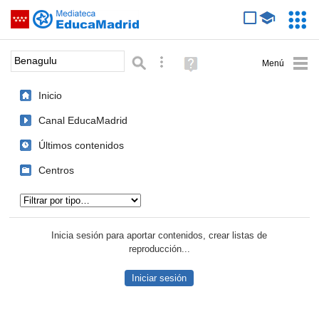
Mediateca de EducaMadrid
Saltar navegación
Servic
Educa
Palabra o frase:
Búsqueda avanzada
Ayuda
(en
ventana
Inicio
nueva)
Canal EducaMadrid
Últimos contenidos
Centros
Tipo de contenido:
Inicia sesión para aportar contenidos, crear listas de
reproducción...
Iniciar sesión