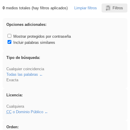
0
medios totales (hay filtros aplicados)
Limpiar filtros
Filtros
Resultados de: Benagulu
Opciones adicionales:
Mostrar protegidos por contraseña
Incluir palabras similares
Tipo de búsqueda:
Cualquier coincidencia
Todas las palabras
Exacta
Licencia:
Cualquiera
CC
o Dominio Público
Orden: