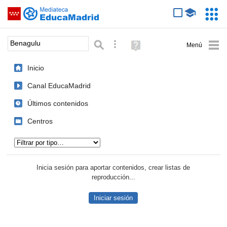
Mediateca de EducaMadrid
Saltar navegación
Servic
Educa
Palabra o frase:
Búsqueda avanzada
Ayuda
(en
ventana
Inicio
nueva)
Canal EducaMadrid
Últimos contenidos
Centros
Tipo de contenido:
Inicia sesión para aportar contenidos, crear listas de
reproducción...
Iniciar sesión