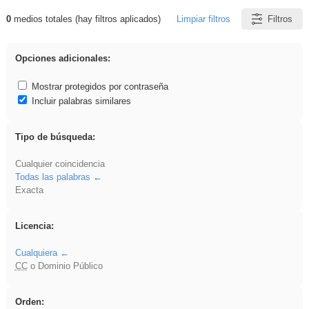
0
medios totales (hay filtros aplicados)
Limpiar filtros
Filtros
Resultados de: Benagulu
Opciones adicionales:
Mostrar protegidos por contraseña
Incluir palabras similares
Tipo de búsqueda:
Cualquier coincidencia
Todas las palabras
Exacta
Licencia:
Cualquiera
CC
o Dominio Público
Orden: