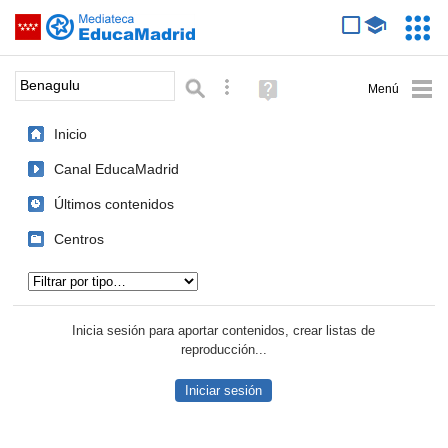
Mediateca de EducaMadrid
Saltar navegación
Servic
Educa
Palabra o frase:
Búsqueda avanzada
Ayuda
(en
ventana
Inicio
nueva)
Canal EducaMadrid
Últimos contenidos
Centros
Tipo de contenido:
Inicia sesión para aportar contenidos, crear listas de
reproducción...
Iniciar sesión