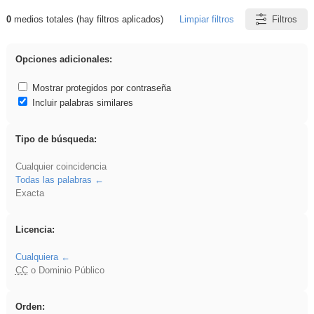
0
medios totales (hay filtros aplicados)
Limpiar filtros
Filtros
Resultados de: Benagulu
Opciones adicionales:
Mostrar protegidos por contraseña
Incluir palabras similares
Tipo de búsqueda:
Cualquier coincidencia
Todas las palabras
Exacta
Licencia:
Cualquiera
CC
o Dominio Público
Orden: