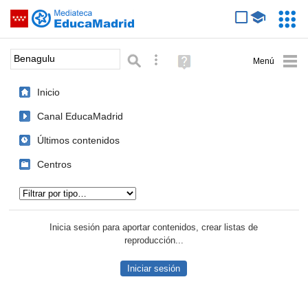
Mediateca de EducaMadrid
Saltar navegación
Servic
Educa
Palabra o frase:
Búsqueda avanzada
Ayuda
(en
ventana
Inicio
nueva)
Canal EducaMadrid
Últimos contenidos
Centros
Tipo de contenido:
Inicia sesión para aportar contenidos, crear listas de
reproducción...
Iniciar sesión