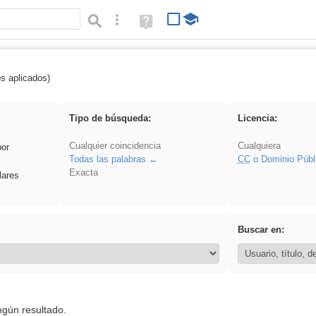
Búsqueda avanzada
Ayuda
(en
ventana
nueva)
os aplicados)
 Benagulu
Tipo de búsqueda:
Licencia:
Cualquier coincidencia
Cualquiera
por
Todas las palabras
CC
o Dominio Públ
Exacta
lares
Buscar en:
ngún resultado.