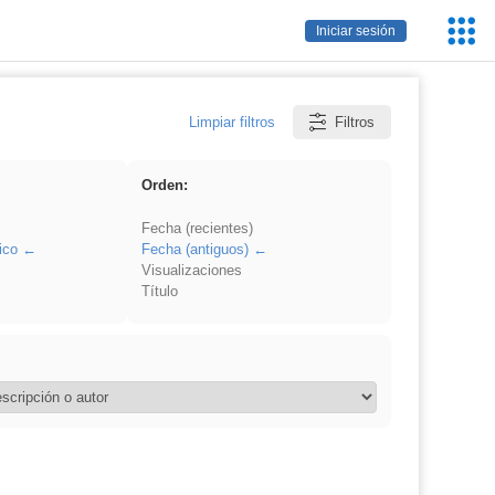
Servic
Iniciar sesión
Educa
Limpiar filtros
Filtros
Orden:
Fecha (recientes)
ico
Fecha (antiguos)
Visualizaciones
Título