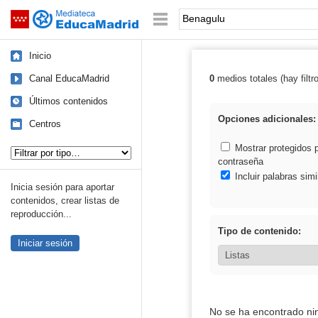
Mediateca de EducaMadrid
Saltar navegación
Palabra o frase:
Inicio
Canal EducaMadrid
0
medios totales (hay filtr
Resultados de:
Últimos contenidos
Opciones adicionales:
Centros
Tipo de contenido:
Mostrar protegidos 
contraseña
Incluir palabras simi
Inicia sesión para aportar
contenidos, crear listas de
reproducción...
Tipo de contenido:
Iniciar sesión
No se ha encontrado ni