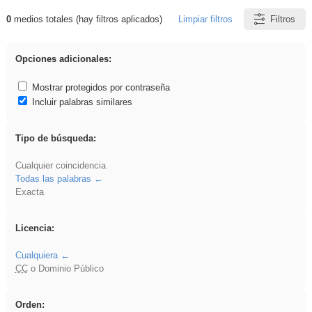
0
medios totales (hay filtros aplicados)
Limpiar filtros
Filtros
Resultados de: Benagulu
Opciones adicionales:
Mostrar protegidos por contraseña
Incluir palabras similares
Tipo de búsqueda:
Cualquier coincidencia
Todas las palabras
Exacta
Licencia:
Cualquiera
CC
o Dominio Público
Orden: