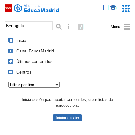
Mediateca de EducaMadrid
Saltar navegación
Servic
Educa
Palabra o frase:
Búsqueda avanzada
Ayuda
(en
ventana
Inicio
nueva)
Canal EducaMadrid
Últimos contenidos
Centros
Tipo de contenido:
Inicia sesión para aportar contenidos, crear listas de
reproducción...
Iniciar sesión