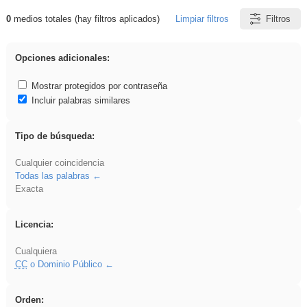
0
medios totales (hay filtros aplicados)
Limpiar filtros
Filtros
Resultados de: Benagulu
Opciones adicionales:
Mostrar protegidos por contraseña
Incluir palabras similares
Tipo de búsqueda:
Cualquier coincidencia
Todas las palabras
Exacta
Licencia:
Cualquiera
CC
o Dominio Público
Orden: