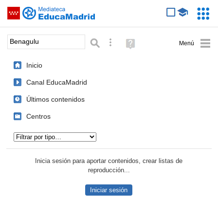
Mediateca de EducaMadrid
Saltar navegación
Servic
Educa
Palabra o frase:
Búsqueda avanzada
Ayuda
(en
ventana
Inicio
nueva)
Canal EducaMadrid
Últimos contenidos
Centros
Tipo de contenido:
Inicia sesión para aportar contenidos, crear listas de
reproducción...
Iniciar sesión