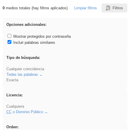
0
medios totales (hay filtros aplicados)
Limpiar filtros
Filtros
Resultados de: Benagulu
Opciones adicionales:
Mostrar protegidos por contraseña
Incluir palabras similares
Tipo de búsqueda:
Cualquier coincidencia
Todas las palabras
Exacta
Licencia:
Cualquiera
CC
o Dominio Público
Orden: