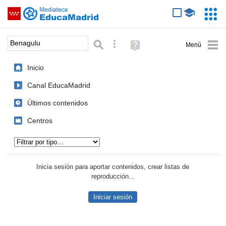
Mediateca de EducaMadrid
Saltar navegación
Servic
Educa
Palabra o frase:
Búsqueda avanzada
Ayuda
(en
ventana
Inicio
nueva)
Canal EducaMadrid
Últimos contenidos
Centros
Tipo de contenido:
Inicia sesión para aportar contenidos, crear listas de
reproducción...
Iniciar sesión