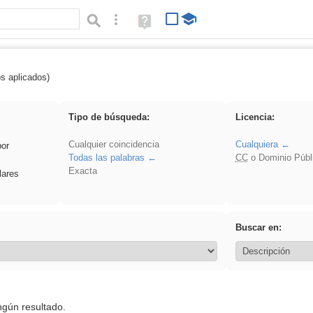
Búsqueda avanzada
Ayuda
(en
ventana
nueva)
os aplicados)
 Benagulu
Tipo de búsqueda:
Licencia:
Cualquier coincidencia
Cualquiera
por
Todas las palabras
CC
o Dominio Públ
Exacta
lares
Buscar en:
ngún resultado.