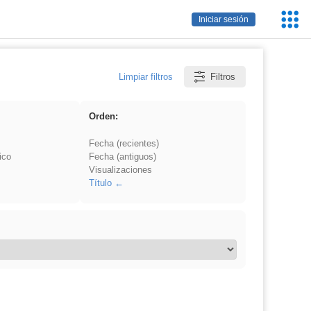
Servic
Iniciar sesión
Educa
Limpiar filtros
Filtros
Orden:
Fecha (recientes)
ico
Fecha (antiguos)
Visualizaciones
Título