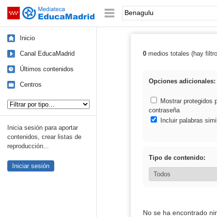
Mediateca de EducaMadrid
Saltar navegación
Palabra o frase:
Inicio
Canal EducaMadrid
0
medios totales (hay filtr
Resultados de:
Últimos contenidos
Opciones adicionales:
Centros
Tipo de contenido:
Mostrar protegidos 
contraseña
Incluir palabras simi
Inicia sesión para aportar
contenidos, crear listas de
reproducción...
Tipo de contenido:
Iniciar sesión
No se ha encontrado ni