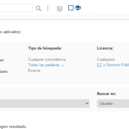
Búsqueda avanzada
Ayuda
(en
ventana
nueva)
os aplicados)
 Benagulu
Tipo de búsqueda:
Licencia:
Cualquier coincidencia
Cualquiera
por
Todas las palabras
CC
o Dominio Públ
Exacta
lares
Buscar en:
ngún resultado.