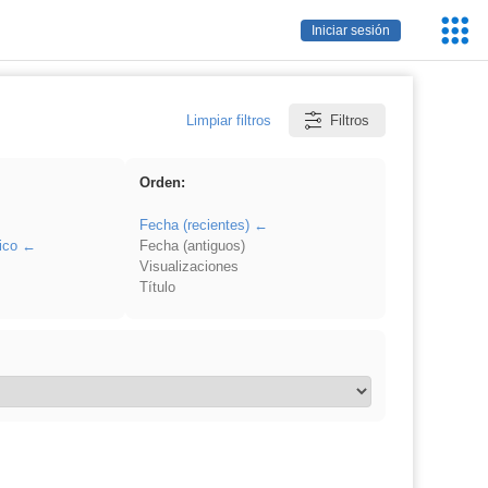
Servic
Iniciar sesión
Educa
Limpiar filtros
Filtros
Orden:
Fecha (recientes)
ico
Fecha (antiguos)
Visualizaciones
Título