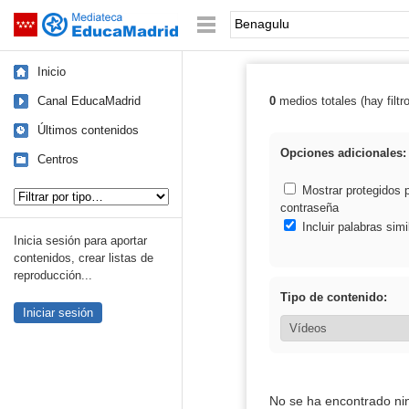
Mediateca de EducaMadrid
Saltar navegación
Palabra o frase:
Inicio
Canal EducaMadrid
0
medios totales (hay filtr
Resultados de:
Últimos contenidos
Opciones adicionales:
Centros
Tipo de contenido:
Mostrar protegidos 
contraseña
Incluir palabras simi
Inicia sesión para aportar
contenidos, crear listas de
reproducción...
Tipo de contenido:
Iniciar sesión
No se ha encontrado ni