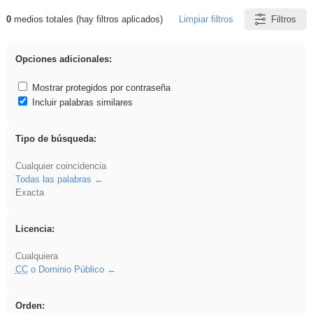
0
medios totales (hay filtros aplicados)
Limpiar filtros
Filtros
Resultados de: Benagulu
Opciones adicionales:
Mostrar protegidos por contraseña
Incluir palabras similares
Tipo de búsqueda:
Cualquier coincidencia
Todas las palabras
Exacta
Licencia:
Cualquiera
CC
o Dominio Público
Orden: