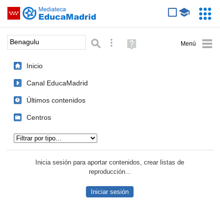
Mediateca de EducaMadrid
Saltar navegación
Servic
Educa
Palabra o frase:
Búsqueda avanzada
Ayuda
(en
ventana
Inicio
nueva)
Canal EducaMadrid
Últimos contenidos
Centros
Tipo de contenido:
Inicia sesión para aportar contenidos, crear listas de
reproducción...
Iniciar sesión