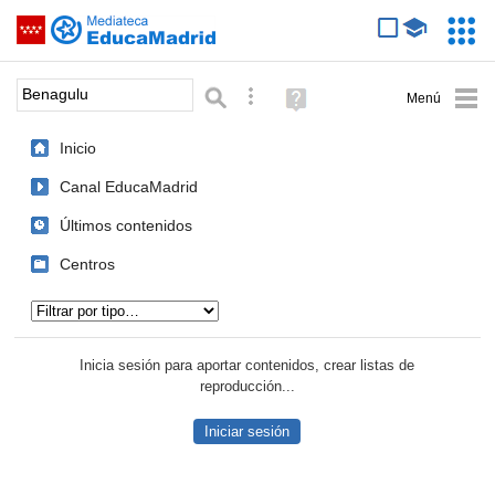
Mediateca de EducaMadrid
Saltar navegación
Servic
Educa
Palabra o frase:
Búsqueda avanzada
Ayuda
(en
ventana
Inicio
nueva)
Canal EducaMadrid
Últimos contenidos
Centros
Tipo de contenido:
Inicia sesión para aportar contenidos, crear listas de
reproducción...
Iniciar sesión