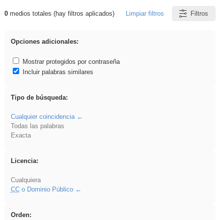
0
medios totales (hay filtros aplicados)
Limpiar filtros
Filtros
Resultados de: Benagulu
Opciones adicionales:
Mostrar protegidos por contraseña
Incluir palabras similares
Tipo de búsqueda:
Cualquier coincidencia
Todas las palabras
Exacta
Licencia:
Cualquiera
CC
o Dominio Público
Orden: