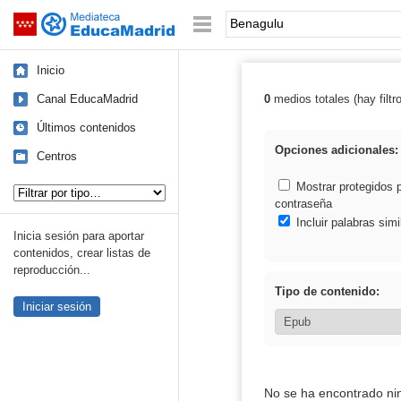
Mediateca de EducaMadrid
Saltar navegación
Palabra o frase:
Inicio
Canal EducaMadrid
0
medios totales (hay filtr
Resultados de:
Últimos contenidos
Opciones adicionales:
Centros
Tipo de contenido:
Mostrar protegidos 
contraseña
Incluir palabras simi
Inicia sesión para aportar
contenidos, crear listas de
reproducción...
Tipo de contenido:
Iniciar sesión
No se ha encontrado ni