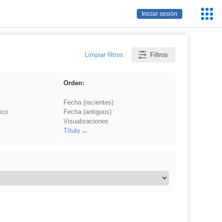
Servic
Iniciar sesión
Educa
Limpiar filtros
Filtros
Orden:
Fecha (recientes)
ico
Fecha (antiguos)
Visualizaciones
Título