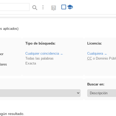
Búsqueda avanzada
Ayuda
(en
ventana
nueva)
os aplicados)
 Benagulu
Tipo de búsqueda:
Licencia:
Cualquier coincidencia
Cualquiera
por
Todas las palabras
CC
o Dominio Públ
Exacta
lares
Buscar en:
ngún resultado.