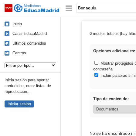
Mediateca de EducaMadrid
Saltar navegación
Palabra o frase:
Inicio
Canal EducaMadrid
0
medios totales (hay filtr
Resultados de:
Últimos contenidos
Opciones adicionales:
Centros
Tipo de contenido:
Mostrar protegidos 
contraseña
Incluir palabras simi
Inicia sesión para aportar
contenidos, crear listas de
reproducción...
Tipo de contenido:
Iniciar sesión
No se ha encontrado ni