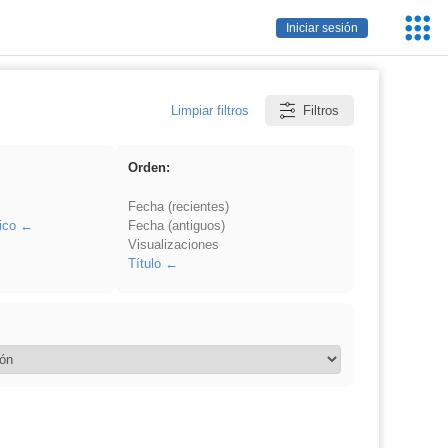
Servic
Iniciar sesión
Educa
Limpiar filtros
Filtros
Orden:
Fecha (recientes)
ico
Fecha (antiguos)
Visualizaciones
Título