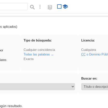
Búsqueda avanzada
Ayuda
(en
ventana
nueva)
os aplicados)
 Benagulu
Tipo de búsqueda:
Licencia:
Cualquier coincidencia
Cualquiera
por
Todas las palabras
CC
o Dominio Públ
Exacta
lares
Buscar en:
ngún resultado.